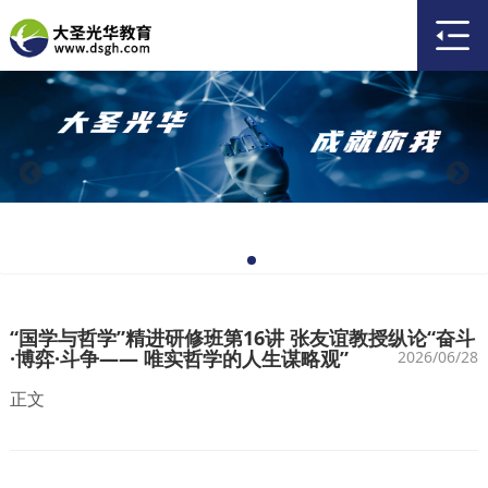
“国学与哲学”精进研修班第16讲 张友谊教授纵论“奋斗
·博弈·斗争—— 唯实哲学的人生谋略观”
2026/06/28
正文